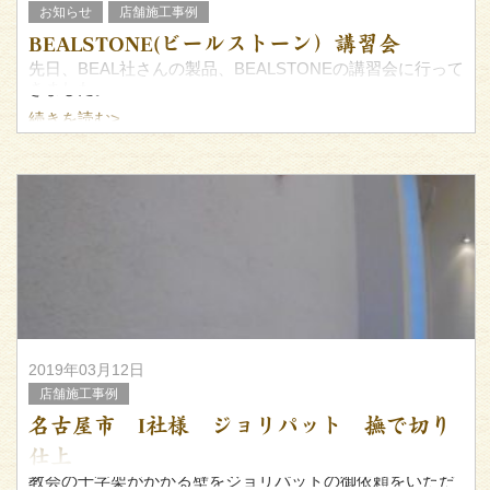
お知らせ
店舗施工事例
BEALSTONE(ビールストーン）講習会
先日、BEAL社さんの製品、BEALSTONEの講習会に行って
きました。
続きを読む>
日本ではあまり見かけなくなった『研ぎ出し』や『テラゾ
ー』をイメージして頂くと解りやすいと思います
2019年03月12日
店舗施工事例
名古屋市 I社様 ジョリパット 撫で切り
仕上
教会の十字架がかかる壁をジョリパットの御依頼をいただ