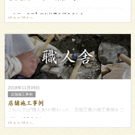
住宅や店舗、様々な工事を手掛けるA社様の事務所で【モ
ールテックス】のお仕事を頂きました。
続きを読む>
ここ数年で流行りだした左官材料です。
東京・大阪ではよく目にしますが、まだまだ東海地区では
まだあまり目に
2018年11月09日
店舗施工事例
店舗施工事例
こちらでは“職人舎”が携わった、店舗工事の施工事例をご
紹介いたします。
続きを読む>