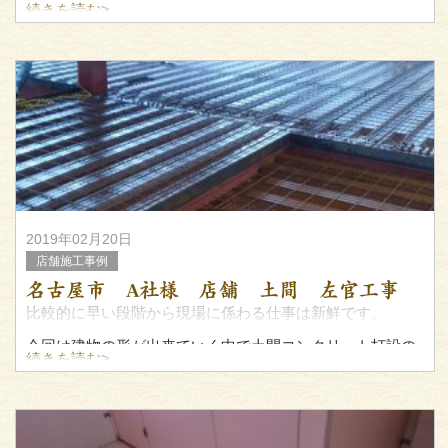
きました。
続きを読む>
写真では仕上がり具合がわかりにくいですが、とにかくキ
レイに仕上がりました。
2019年02月20日
店舗施工事例
名古屋市 A社様 店舗 土間 左官工事
比較的に早い段階から現場に係わる仕事は新鮮です。
今回は建物の形が出来ていく中で土間コンクリート打設の
続きを読む>
お仕事をいただきました。
施工前