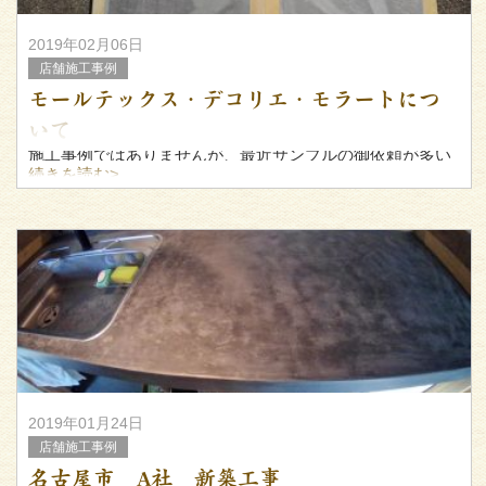
2019年02月06日
店舗施工事例
モールテックス・デコリエ・モラートにつ
いて
施工事例ではありませんが、最近サンプルの御依頼が多い
のでひとつ。
続きを読む>
上記、全ての材料を触ってみましたが、当社がおススメす
るのは、
壁面なら日本化成のデコリエ
床面ならフッコーのモラート
で
2019年01月24日
店舗施工事例
名古屋市 A社 新築工事