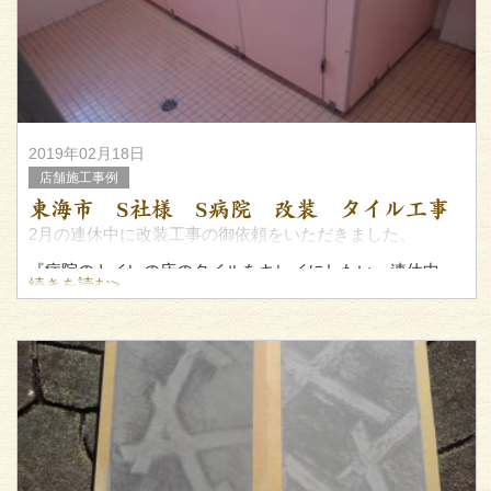
2019年02月18日
店舗施工事例
東海市 S社様 S病院 改装 タイル工事
2月の連休中に改装工事の御依頼をいただきました。
『病院のトイレの床のタイルをキレイにしたい。連休中
続きを読む>
に。』
「はい。承りました。」